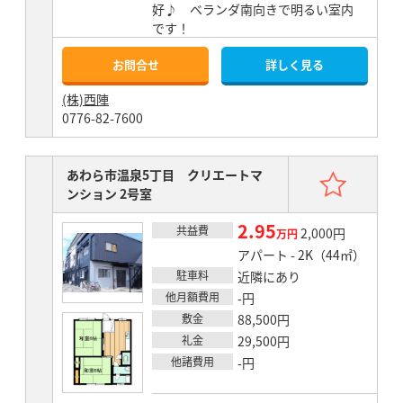
好♪ ベランダ南向きで明るい室内
です！
お問合せ
詳しく見る
(株)西陣
0776-82-7600
お気
あわら市温泉5丁目 クリエートマ
ンション 2号室
2.95
共益費
賃料
2,000円
万円
アパート - 2K（44㎡）
駐車料
近隣にあり
他月額費用
-円
敷金
88,500円
礼金
29,500円
他諸費用
-円