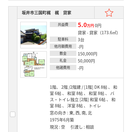
お気
坂井市三国町梶 梶 貸家
5.0
共益費
賃料
0円
万円
貸家 - 貸家（173.6㎡）
駐車料
3台
他月額費用
-円
敷金
150,000円
礼金
50,000円
他諸費用
-円
1階、 2階 /2階建 / [1階] DK 8帖 、 和
室 6帖 、 和室 8帖 、 和室 8帖 、 バ
ス・トイレ独立 [2階] 和室 6帖 、 和
室 8帖 、 洋室 8帖 、 トイレ
窓の向き
東, 西, 南, 北
1975年6月築
現況
空
引渡し
相談