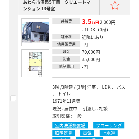
あわら市温泉5丁目 クリエートマ
ンション 13号室
3.5
共益費
賃料
2,000円
万円
- 1LDK（0㎡）
駐車料
近隣にあり
他月額費用
-円
敷金
70,000円
礼金
35,000円
他諸費用
-円
3階 /3階建 / [3階] 洋室 、 LDK 、 バス
、 トイレ
1971年11月築
現況
居住中
引渡し
相談
取引態様
一般
室内洗濯機置場
フローリング
照明器具
電気
上水道