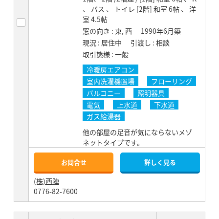
、 バス 、 トイレ [2階] 和室 6帖 、 洋
室 4.5帖
窓の向き
東, 西
1990年6月築
現況
居住中
引渡し
相談
取引態様
一般
冷暖房エアコン
室内洗濯機置場
フローリング
バルコニー
照明器具
電気
上水道
下水道
ガス給湯器
他の部屋の足音が気にならないメゾ
ネットタイプです。
お問合せ
詳しく見る
(株)西陣
0776-82-7600
お気