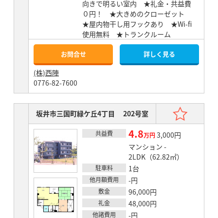
向きで明るい室内 ★礼金・共益費
０円！ ★大きめのクローゼット
★屋内物干し用フックあり ★Wi-fi
使用無料 ★トランクルーム
お問合せ
詳しく見る
(株)西陣
0776-82-7600
お気
坂井市三国町緑ケ丘4丁目 202号室
4.8
共益費
賃料
3,000円
万円
マンション -
2LDK（62.82㎡）
駐車料
1台
他月額費用
-円
敷金
96,000円
礼金
48,000円
他諸費用
-円