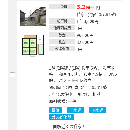
3.2
共益費
賃料
0円
万円
貸家 - 貸家（57.84㎡）
駐車料
1台 3,000円
他月額費用
-円
敷金
96,000円
礼金
32,000円
他諸費用
-円
1階 /2階建 / [1階] 和室 6帖 、 和室 6
帖 、 和室 4.5帖 、 和室 4.5帖 、 DK 6
帖 、 バス・トイレ独立
窓の向き
西, 南, 北
1958年築
現況
居住中
引渡し
相談
取引態様
一般
電気
上水道
下水道
ガス給湯器
三国駅近くの貸家！