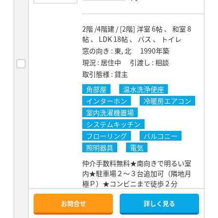
2階 /4階建 / [2階] 洋室 6帖 、 和室 8
帖 、 LDK 18帖 、 バス 、 トイレ
窓の向き
東, 北
1990年築
現況
居住中
引渡し
相談
取引態様
貸主
角部屋
温水洗浄便座
インターホン
冷暖房エアコン
室内洗濯機置場
システムキッチン
フローリング
バルコニー
照明器具
電気
仲介手数料無料★南向きで明るい室
内★駐車場２～３台追加可（隣地月
極Ｐ）★コンビニまで徒歩２分
お問合せ
詳しく見る