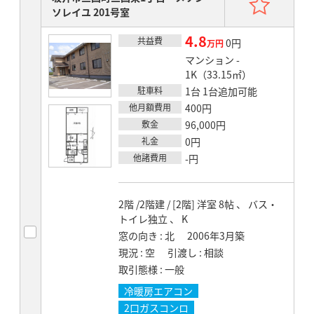
ソレイユ 201号室
4.8
共益費
賃料
0円
万円
マンション -
1K（33.15㎡）
駐車料
1台 1台追加可能
他月額費用
400円
敷金
96,000円
礼金
0円
他諸費用
-円
2階 /2階建 / [2階] 洋室 8帖 、 バス・
トイレ独立 、 K
窓の向き
北
2006年3月築
現況
空
引渡し
相談
取引態様
一般
冷暖房エアコン
2口ガスコンロ