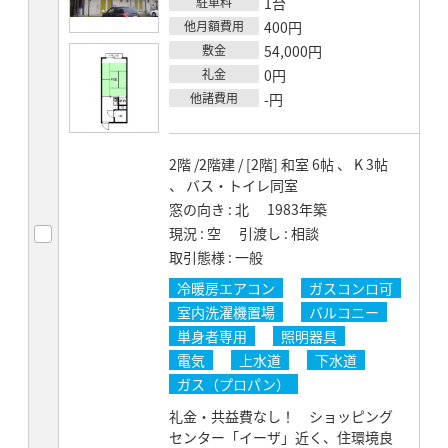
駐車料
1台
他月額費用
400円
敷金
54,000円
礼金
0円
他諸費用
-円
2階 /2階建 / [2階] 和室 6帖 、 K 3帖
、 バス・トイレ同室
窓の向き
北
1983年築
現況
空
引渡し
相談
取引態様
一般
冷暖房エアコン
ガスコンロ可
室内洗濯機置場
バルコニー
単身者専用
照明器具
電気
上水道
下水道
ガス（プロパン）
礼金・共益費なし！ ショッピング
センター「イーザ」近く、住環境良