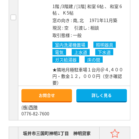
1階 /3階建 / [1階] 和室 6帖 、 和室 6
帖 、 K 5帖
窓の向き
南, 北
1971年11月築
現況
空
引渡し
相談
取引態様
一般
室内洗濯機置場
照明器具
電気
上水道
下水道
ガス給湯器
床の間
★隣地月極駐車場１台月＠４,４００
円・敷金１２，０００円（空き確認
要）
お問合せ
詳しく見る
(株)西陣
0776-82-7600
お気
坂井市三国町神明1丁目 神明貸家