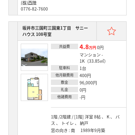
(株)西陣
0776-82-7600
お気
坂井市三国町三国東1丁目 サニー
ハウス 108号室
4.8
共益費
賃料
0円
万円
マンション -
1K（33.85㎡）
駐車料
1台
他月額費用
400円
敷金
96,000円
礼金
0円
他諸費用
-円
1階 /2階建 / [1階] 洋室 8帖 、 K 、 バ
ス 、 トイレ 、 納戸
窓の向き
南
1989年9月築