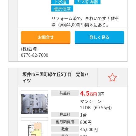
下水道
ガス給湯器
暖房便座
リフォーム済で、きれいです！駐車
場（月＠4,000円)隣地にあり。
お問合せ
詳しく見る
(株)西陣
0776-82-7600
お気
坂井市三国町緑ケ丘5丁目 覚善ハ
イツ
4.5
共益費
賃料
0円
万円
マンション -
2LDK（69.55㎡）
駐車料
1台
他月額費用
800円
敷金
45,000円