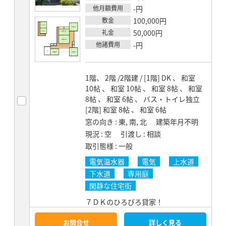
他月額費用
-円
敷金
100,000円
礼金
50,000円
他諸費用
-円
1階、 2階 /2階建 / [1階] DK 、 和室
10帖 、 和室 10帖 、 和室 8帖 、 和室
8帖 、 和室 6帖 、 バス・トイレ独立
[2階] 和室 8帖 、 和室 6帖
窓の向き
東, 南, 北
建築年月不明
現況
空
引渡し
相談
取引態様
一般
電気温水器
電気
上水道
下水道
専用庭
閑静な住宅街
７ＤＫのひろびろ貸家！
お問合せ
詳しく見る