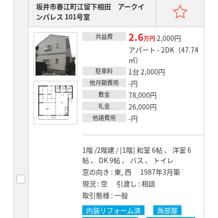
お気
坂井市春江町江留下相田 アークイ
ンパレス 101号室
2.6
共益費
賃料
2,000円
万円
アパート - 2DK（47.74
㎡）
駐車料
1台 2,000円
他月額費用
-円
敷金
78,000円
礼金
26,000円
他諸費用
-円
1階 /2階建 / [1階] 和室 6帖 、 洋室 6
帖 、 DK 9帖 、 バス 、 トイレ
窓の向き
東, 西
1987年3月築
現況
空
引渡し
相談
取引態様
一般
内装リフォーム済
角部屋