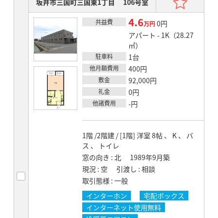
坂井市三国町三国東1丁目 106号室
4.6
共益費
賃料
0円
万円
アパート - 1K（28.27
㎡）
駐車料
1台
他月額費用
400円
敷金
92,000円
礼金
0円
他諸費用
-円
1階 /2階建 / [1階] 洋室 8帖 、 K 、 バ
ス 、 トイレ
窓の向き
北
1989年9月築
現況
空
引渡し
相談
取引態様
一般
インターホン
宅配ボックス
インターネット使用無料