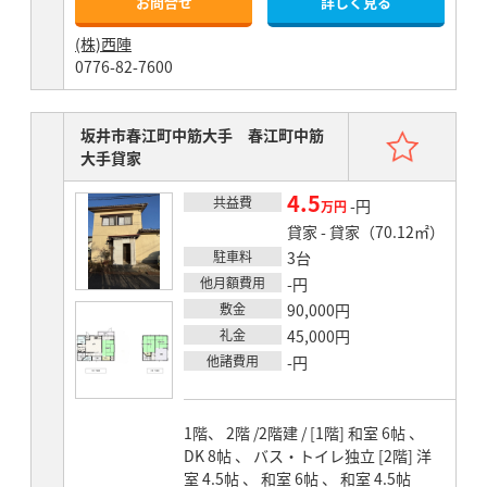
お問合せ
詳しく見る
(株)西陣
0776-82-7600
お気
坂井市春江町中筋大手 春江町中筋
大手貸家
4.5
共益費
賃料
-円
万円
貸家 - 貸家（70.12㎡）
駐車料
3台
他月額費用
-円
敷金
90,000円
礼金
45,000円
他諸費用
-円
1階、 2階 /2階建 / [1階] 和室 6帖 、
DK 8帖 、 バス・トイレ独立 [2階] 洋
室 4.5帖 、 和室 6帖 、 和室 4.5帖