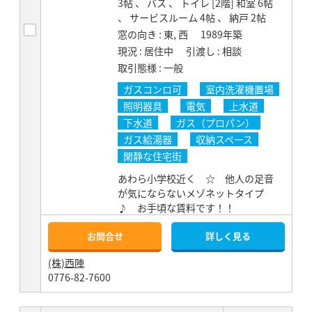
3帖 、 バス 、 トイレ [2階] 和室 6帖
、 サービスルーム 4帖 、 納戸 2帖
窓の向き
東, 西
1989年築
現況
居住中
引渡し
相談
取引態様
一般
ガスコンロ可
室内洗濯機置場
照明器具
電気
上水道
下水道
ガス（プロパン）
ガス給湯器
収納スペース
閑静な住宅街
あわら小学校近く ☆ 他人の足音
が気にならないメゾネットタイプ
♪ お手頃な賃料です！！
お問合せ
詳しく見る
(株)西陣
0776-82-7600