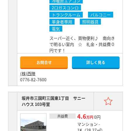
冷暖房エアコン
2口ガスコンロ
トランクルーム
バルコニー
単身者専用
照明器具
電気
スーパー近く、買物便利♪ 南向き
で明るい室内 ☆ 礼金・共益費０
円です！
お問合せ
詳しく見る
(株)西陣
0776-82-7600
お気
坂井市三国町三国東1丁目 サニー
ハウス 103号室
4.6
共益費
賃料
0円
万円
マンション -
1K（28.27㎡）