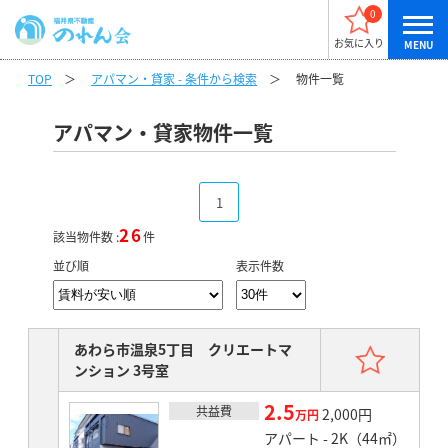
0
お気に入り
TOP
＞
アパマン・貸家 - 条件から検索
＞
物件一覧
アパマン・貸家物件一覧
1
26
該当物件数 :
件
並び順
表示件数
お気
あわら市温泉5丁目 クリエートマ
ンション 3号室
2.5
共益費
賃料
2,000円
万円
アパート - 2K（44㎡）