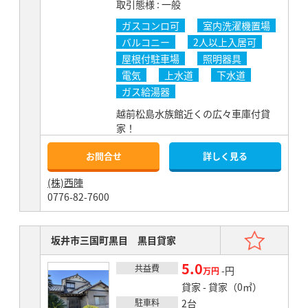
取引態様
一般
ガスコンロ可
室内洗濯機置場
バルコニー
2人以上入居可
屋根付駐車場
照明器具
電気
上水道
下水道
ガス給湯器
越前松島水族館近くの広々車庫付貸
家！
お問合せ
詳しく見る
(株)西陣
0776-82-7600
お気
坂井市三国町黒目 黒目貸家
5.0
共益費
賃料
-円
万円
貸家 - 貸家（0㎡）
駐車料
2台