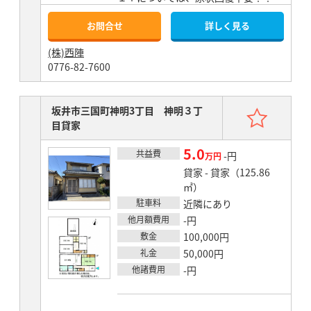
お問合せ
詳しく見る
(株)西陣
0776-82-7600
お気
坂井市三国町神明3丁目 神明３丁
目貸家
5.0
共益費
賃料
-円
万円
貸家 - 貸家（125.86
㎡）
駐車料
近隣にあり
他月額費用
-円
敷金
100,000円
礼金
50,000円
他諸費用
-円