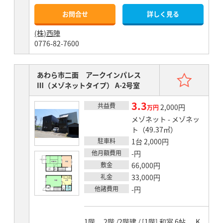
お問合せ
詳しく見る
(株)西陣
0776-82-7600
お気
あわら市二面 アークインパレス
Ⅲ（メゾネットタイプ） A-2号室
3.3
共益費
賃料
2,000円
万円
メゾネット - メゾネッ
ト（49.37㎡）
駐車料
1台 2,000円
他月額費用
-円
敷金
66,000円
礼金
33,000円
他諸費用
-円
1階、 2階 /2階建 / [1階] 和室 6帖 、 K