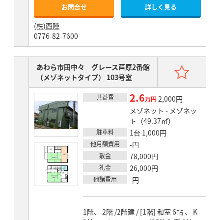
お問合せ
詳しく見る
(株)西陣
0776-82-7600
お気
あわら市田中々 グレース芦原2番館
（メゾネットタイプ） 103号室
2.6
共益費
賃料
2,000円
万円
メゾネット - メゾネッ
ト（49.37㎡）
駐車料
1台 1,000円
他月額費用
-円
敷金
78,000円
礼金
26,000円
他諸費用
-円
1階、 2階 /2階建 / [1階] 和室 6帖 、 K