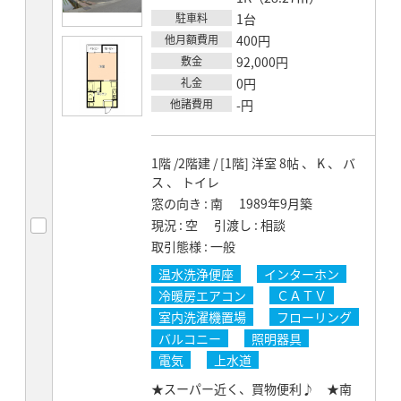
駐車料
1台
他月額費用
400円
敷金
92,000円
礼金
0円
他諸費用
-円
1階 /2階建 / [1階] 洋室 8帖 、 K 、 バ
ス 、 トイレ
窓の向き
南
1989年9月築
現況
空
引渡し
相談
取引態様
一般
温水洗浄便座
インターホン
冷暖房エアコン
ＣＡＴＶ
室内洗濯機置場
フローリング
バルコニー
照明器具
電気
上水道
★スーパー近く、買物便利♪ ★南