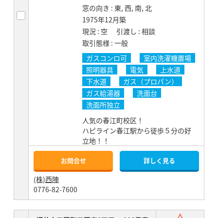
窓の向き
東, 西, 南, 北
1975年12月築
現況
空
引渡し
相談
取引態様
一般
ガスコンロ可
室内洗濯機置場
照明器具
電気
上水道
下水道
ガス（プロパン）
ガス給湯器
洗面台
洗面所独立
人気の春江町校区！
ハピライン春江駅から徒歩５分の好
立地！！
お問合せ
詳しく見る
(株)西陣
0776-82-7600
お気