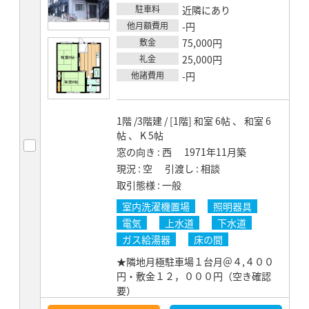
駐車料
近隣にあり
他月額費用
-円
敷金
75,000円
礼金
25,000円
他諸費用
-円
1階 /3階建 / [1階] 和室 6帖 、 和室 6
帖 、 K 5帖
窓の向き
西
1971年11月築
現況
空
引渡し
相談
取引態様
一般
室内洗濯機置場
照明器具
電気
上水道
下水道
ガス給湯器
床の間
★隣地月極駐車場１台月＠４,４００
円・敷金１２，０００円（空き確認
要）