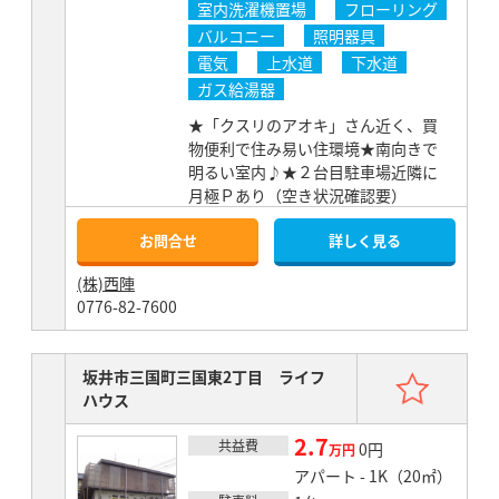
室内洗濯機置場
フローリング
バルコニー
照明器具
電気
上水道
下水道
ガス給湯器
★「クスリのアオキ」さん近く、買
物便利で住み易い住環境★南向きで
明るい室内♪★２台目駐車場近隣に
月極Ｐあり（空き状況確認要）
お問合せ
詳しく見る
(株)西陣
0776-82-7600
お気
坂井市三国町三国東2丁目 ライフ
ハウス
2.7
共益費
賃料
0円
万円
アパート - 1K（20㎡）