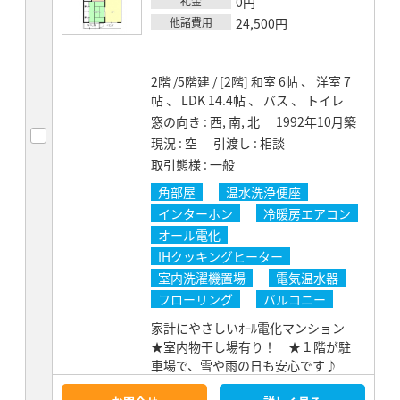
礼金
0円
他諸費用
24,500円
2階 /5階建 / [2階] 和室 6帖 、 洋室 7
帖 、 LDK 14.4帖 、 バス 、 トイレ
窓の向き
西, 南, 北
1992年10月築
現況
空
引渡し
相談
取引態様
一般
角部屋
温水洗浄便座
インターホン
冷暖房エアコン
オール電化
IHクッキングヒーター
室内洗濯機置場
電気温水器
フローリング
バルコニー
家計にやさしいｵｰﾙ電化マンション
★室内物干し場有り！ ★１階が駐
車場で、雪や雨の日も安心です♪