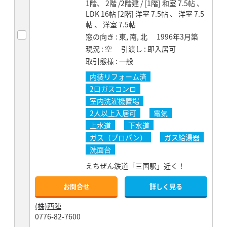
1階、 2階 /2階建 / [1階] 和室 7.5帖 、
LDK 16帖 [2階] 洋室 7.5帖 、 洋室 7.5
帖 、 洋室 7.5帖
窓の向き
東, 南, 北
1996年3月築
現況
空
引渡し
即入居可
取引態様
一般
内装リフォーム済
2口ガスコンロ
室内洗濯機置場
2人以上入居可
電気
上水道
下水道
ガス（プロパン）
ガス給湯器
洗面台
えちぜん鉄道「三国駅」近く！
お問合せ
詳しく見る
(株)西陣
0776-82-7600