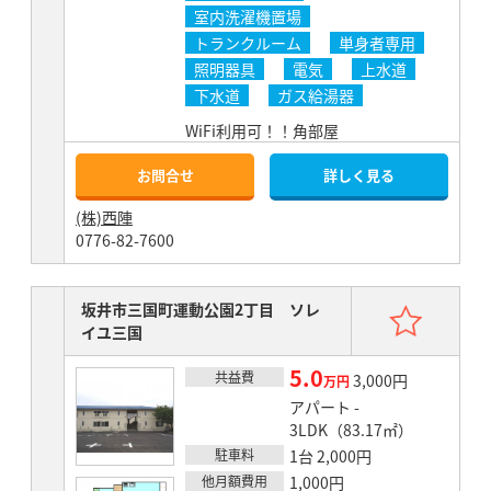
室内洗濯機置場
トランクルーム
単身者専用
照明器具
電気
上水道
下水道
ガス給湯器
WiFi利用可！！角部屋
お問合せ
詳しく見る
(株)西陣
0776-82-7600
お気
坂井市三国町運動公園2丁目 ソレ
イユ三国
5.0
共益費
賃料
3,000円
万円
アパート -
3LDK（83.17㎡）
駐車料
1台 2,000円
他月額費用
1,000円