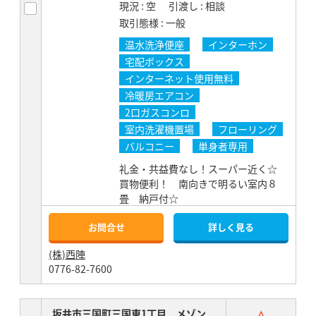
現況
空
引渡し
相談
取引態様
一般
温水洗浄便座
インターホン
宅配ボックス
インターネット使用無料
冷暖房エアコン
2口ガスコンロ
室内洗濯機置場
フローリング
バルコニー
単身者専用
礼金・共益費なし！スーパー近く☆
買物便利！ 南向きで明るい室内８
畳 納戸付☆
お問合せ
詳しく見る
(株)西陣
0776-82-7600
お気
坂井市三国町三国東1丁目 メゾン