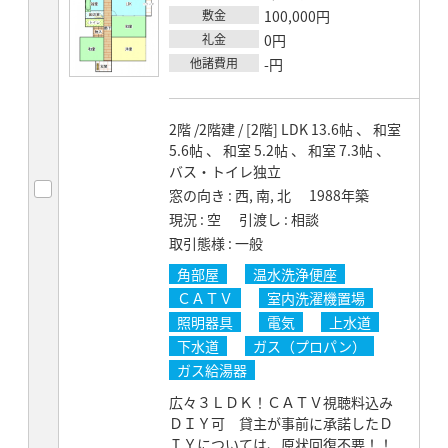
敷金
100,000円
礼金
0円
他諸費用
-円
2階 /2階建 / [2階] LDK 13.6帖 、 和室
5.6帖 、 和室 5.2帖 、 和室 7.3帖 、
バス・トイレ独立
窓の向き
西, 南, 北
1988年築
現況
空
引渡し
相談
取引態様
一般
角部屋
温水洗浄便座
ＣＡＴＶ
室内洗濯機置場
照明器具
電気
上水道
下水道
ガス（プロパン）
ガス給湯器
広々３ＬＤＫ！ＣＡＴＶ視聴料込み
ＤＩＹ可 貸主が事前に承諾したＤ
ＩＹについては、原状回復不要！！